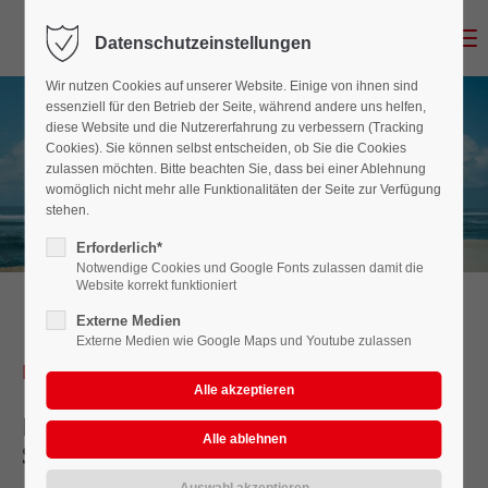
Menu
Datenschutzeinstellungen
Der Eintrag "offcanvas-col1" existiert leider nicht.
Wir nutzen Cookies auf unserer Website. Einige von ihnen sind
essenziell für den Betrieb der Seite, während andere uns helfen,
Der Eintrag "offcanvas-col2" existiert leider nicht.
diese Website und die Nutzererfahrung zu verbessern (Tracking
Cookies). Sie können selbst entscheiden, ob Sie die Cookies
zulassen möchten. Bitte beachten Sie, dass bei einer Ablehnung
Der Eintrag "offcanvas-col3" existiert leider nicht.
womöglich nicht mehr alle Funktionalitäten der Seite zur Verfügung
stehen.
Erforderlich*
Der Eintrag "offcanvas-col4" existiert leider nicht.
Notwendige Cookies und Google Fonts zulassen damit die
Website korrekt funktioniert
Externe Medien
Externe Medien wie Google Maps und Youtube zulassen
Herzlich willkommen!
Beim Verkehrs-Ausbildungs-Zentrum
Schneider