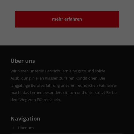
mehr erfahren
Über uns
Wir bieten unseren Fahrschülern eine gute und solide
Ausbildung in allen Klassen zu fairen Konditionen. Die
langjährige Berufserfahrung unserer freundlichen Fahrlehrer
macht das Lernen besonders einfach und unterstützt Sie bei
dem Weg zum Führerschein.
Navigation
Über uns